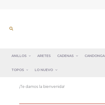
Ir
al
contenido
Buscar
ANILLOS
ARETES
CADENAS
CANDONGA
TOPOS
LO NUEVO
¡Te damos la bienvenida!