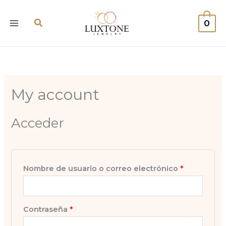
Ir
Obligatorio
Obligatorio
al
Buscar
0
contenido
My account
Acceder
Nombre de usuario o correo electrónico
*
Contraseña
*