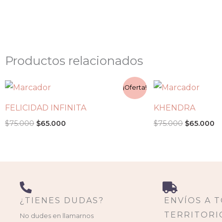
Productos relacionados
El
El
El
El
¡Oferta!
precio
precio
precio
p
original
actual
original
ac
FELICIDAD INFINITA
KHENDRA
era:
es:
era:
es
$75.000.
$65.000.
$75.000.
$6
$
75.000
$
65.000
$
75.000
$
65.000
¿TIENES DUDAS?
ENVÍOS A 
TERRITORI
No dudes en llamarnos