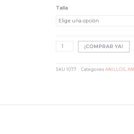
SWEET
Talla
15
AÑOS
cantidad
¡COMPRAR YA!
SKU
1077
Categories
ANILLOS
,
AN