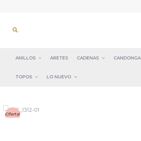
Ir
al
contenido
Buscar
ANILLOS
ARETES
CADENAS
CANDONGA
TOPOS
LO NUEVO
¡Oferta!