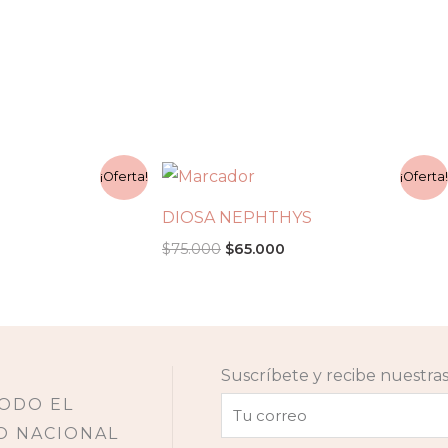
El
El
¡Oferta!
¡Oferta
recio
precio
precio
tual
original
actual
DIOSA NEPHTHYS
:
era:
es:
5.000.
$75.000.
$65.000.
$
75.000
$
65.000
Suscríbete y recibe nuestr
TODO EL
O NACIONAL