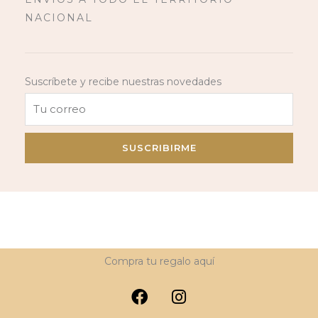
NACIONAL
Suscríbete y recibe nuestras novedades
SUSCRIBIRME
Compra tu regalo aquí
F
I
a
n