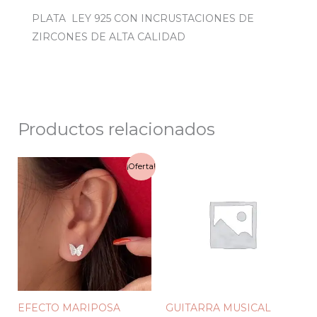
PLATA LEY 925 CON INCRUSTACIONES DE
ZIRCONES DE ALTA CALIDAD
Productos relacionados
El
El
¡Oferta!
precio
precio
original
actual
era:
es:
$50.000.
$35.000.
EFECTO MARIPOSA
GUITARRA MUSICAL