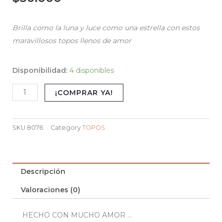
Brilla como la luna y luce como una estrella con estos
maravillosos topos llenos de amor
ESTRELLA
Disponibilidad:
4 disponibles
Y
¡COMPRAR YA!
LUNA
cantidad
SKU
8076
Category
TOPOS
Descripción
Valoraciones (0)
HECHO CON MUCHO AMOR …