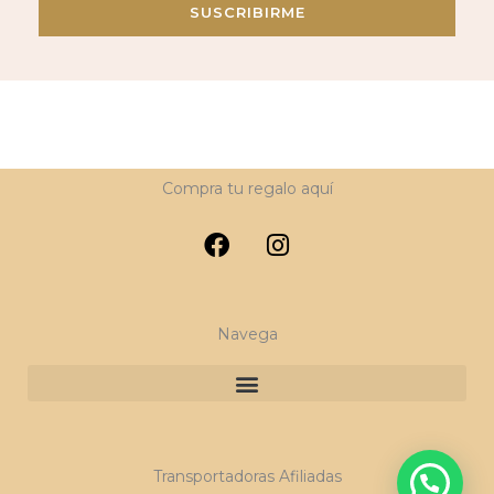
SUSCRIBIRME
Compra tu regalo aquí
F
I
a
n
c
s
e
t
b
a
Navega
o
g
o
r
k
a
m
Transportadoras Afiliadas