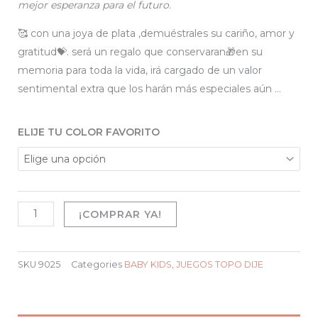
original
actual
mejor esperanza para el futuro.
era:
es:
🥰 con una joya de plata ,demuéstrales su cariño, amor y
gratitud💝. será un regalo que conservaran🎁en su
$75.000.
$60.000.
memoria para toda la vida, irá cargado de un valor
sentimental extra que los harán más especiales aún …
JUEGOS
ELIJE TU COLOR FAVORITO
cantidad
¡COMPRAR YA!
SKU
9025
Categories
BABY KIDS
,
JUEGOS TOPO DIJE