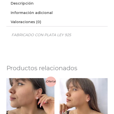
Descripción
Información adicional
Valoraciones (0)
FABRICADO CON PLATA LEY 925
Productos relacionados
Rango
Rango
¡Oferta!
de
de
precios:
precios:
desde
desde
$75.000
$55.000
hasta
hasta
$93.000
$95.000