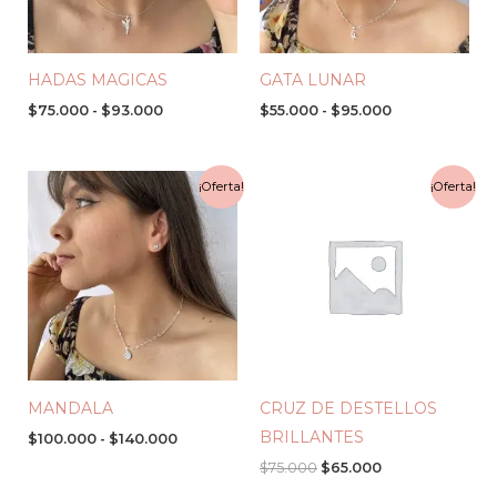
HADAS MAGICAS
GATA LUNAR
$
75.000
-
$
93.000
$
55.000
-
$
95.000
Rango
El
El
¡Oferta!
¡Oferta!
de
precio
precio
precios:
original
actual
desde
era:
es:
$100.000
$75.000.
$65.000.
hasta
$140.000
MANDALA
CRUZ DE DESTELLOS
BRILLANTES
$
100.000
-
$
140.000
$
75.000
$
65.000