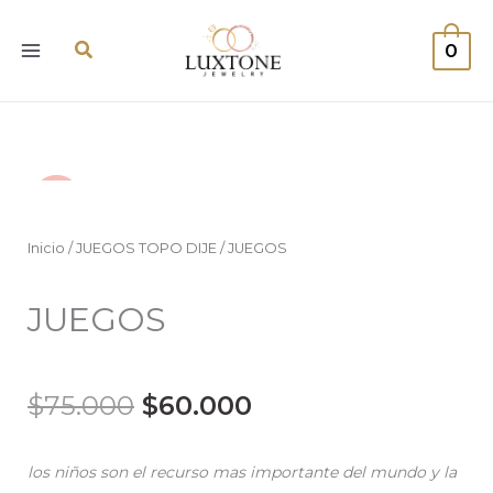
Ir
al
Buscar
0
contenido
¡Oferta!
Inicio
/
JUEGOS TOPO DIJE
/ JUEGOS
JUEGOS
El
El
$
75.000
$
60.000
precio
precio
los niños son el recurso mas importante del mundo y la