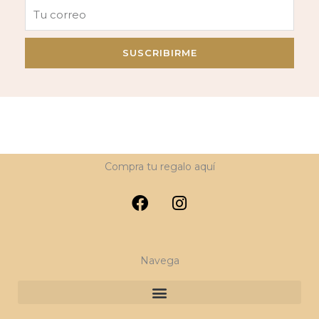
SUSCRIBIRME
Compra tu regalo aquí
F
I
a
n
c
s
e
t
b
a
Navega
o
g
o
r
k
a