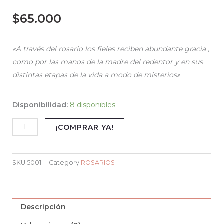
$
65.000
«A través del rosario los fieles reciben abundante gracia ,
como por las manos de la madre del redentor y en sus
distintas etapas de la vida a modo de misterios»
MILAGROSA
Disponibilidad:
8 disponibles
3-
¡COMPRAR YA!
OROS
3mm
cantidad
SKU
5001
Category
ROSARIOS
Descripción