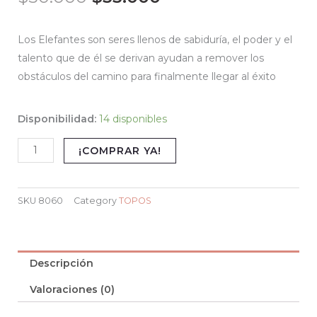
precio
precio
Los Elefantes son seres llenos de sabiduría, el poder y el
original
actual
talento que de él se derivan ayudan a remover los
obstáculos del camino para finalmente llegar al éxito
era:
es:
$50.000.
$35.000.
SABIOS
Disponibilidad:
14 disponibles
ELEFANTES
¡COMPRAR YA!
cantidad
SKU
8060
Category
TOPOS
Descripción
Valoraciones (0)