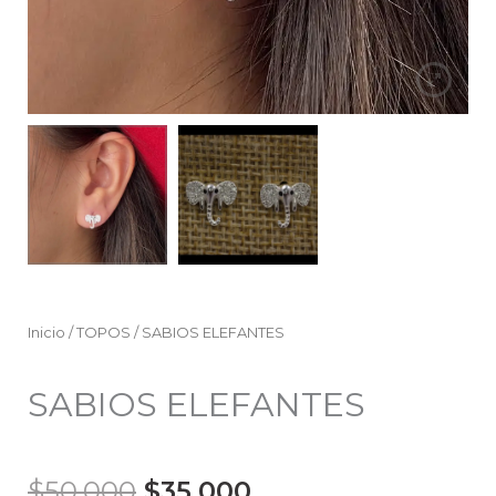
Inicio
/
TOPOS
/ SABIOS ELEFANTES
SABIOS ELEFANTES
El
El
$
50.000
$
35.000