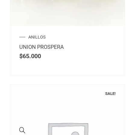
múltiples
variantes.
Las
opciones
se
ANILLOS
pueden
UNION PROSPERA
elegir
$
65.000
en
la
página
de
producto
SALE!