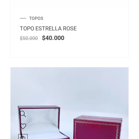
El
El
TOPOS
precio
precio
TOPO ESTRELLA ROSE
original
actual
era:
es:
$
40.000
$
50.000
$50.000.
$40.000.