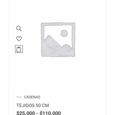
Este
producto
tiene
múltiples
variantes.
Las
opciones
se
Rango
CADENAS
pueden
de
TEJIDOS 50 CM
precios:
elegir
desde
$
25.000
-
$
110.000
en